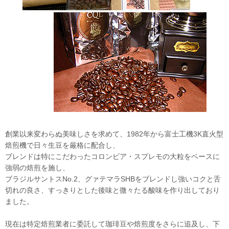
創業以来変わらぬ美味しさを求めて、1982年から富士工機3K直火型
焙煎機で日々生豆を厳格に配合し、
ブレンドは特にこだわったコロンビア・スプレモの大粒をベースに
強弱の焙煎を施し、
ブラジルサントスNo.2、グァテマラSHBをブレンドし強いコクと舌
切れの良さ、すっきりとした後味と微々たる酸味を作り出しており
ました。
現在は特定焙煎業者に委託して珈琲豆や焙煎度をさらに追及し、下